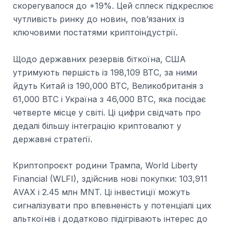
скорегувалося до +19%. Цей сплеск підкреслює
чутливість ринку до новин, пов’язаних із
ключовими постатями криптоіндустрії.
Щодо державних резервів біткоїна, США
утримують першість із 198,109 BTC, за ними
йдуть Китай із 190,000 BTC, Великобританія з
61,000 BTC і Україна з 46,000 BTC, яка посідає
четверте місце у світі. Ці цифри свідчать про
дедалі більшу інтеграцію криптовалют у
державні стратегії.
Криптопроєкт родини Трампа, World Liberty
Financial (WLFI), здійснив нові покупки: 103,911
AVAX і 2.45 млн MNT. Ці інвестиції можуть
сигналізувати про впевненість у потенціалі цих
альткоїнів і додатково підігрівають інтерес до