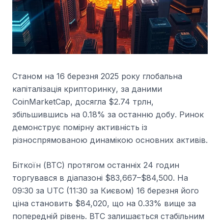
Станом на 16 березня 2025 року глобальна
капіталізація крипторинку, за даними
CoinMarketCap, досягла $2.74 трлн,
збільшившись на 0.18% за останню добу. Ринок
демонструє помірну активність із
різноспрямованою динамікою основних активів.
Біткоїн (BTC) протягом останніх 24 годин
торгувався в діапазоні $83,667–$84,500. На
09:30 за UTC (11:30 за Києвом) 16 березня його
ціна становить $84,020, що на 0.33% вище за
попередній рівень. BTC залишається стабільним