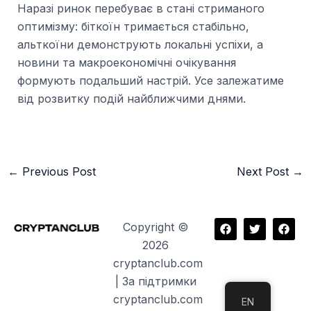
Наразі ринок перебуває в стані стриманого
оптимізму: біткоїн тримається стабільно,
альткоїни демонструють локальні успіхи, а
новини та макроекономічні очікування
формують подальший настрій. Усе залежатиме
від розвитку подій найближчими днями.
←
Previous Post
Next Post
→
F
T
F
Copyright ©
a
w
a
2026
c
i
c
e
t
e
cryptanclub.com
b
t
b
o
e
o
| За підтримки
o
r
o
cryptanclub.com
k
k
EN