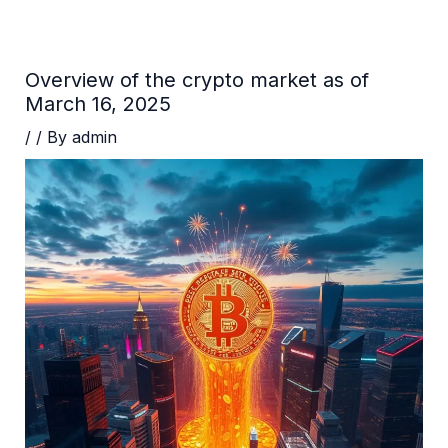
Skip
Post
to
navigation
content
Overview of the crypto market as of
March 16, 2025
/
/ By
admin