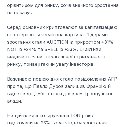
орієнтиром для ринку, хоча значного зростання
не показує.
Серед основних криптовалют за капіталізацією
спостерігається змішана картина. Лідерами
зростання стали AUCTION із приростом +31%,
NOT із +24% та SPELL із +23%. Ці активи
виділяються на тлі загальної стриманності
ринку, привертаючи увагу інвесторів.
Важливою подією дня стало повідомлення AFP
про те, що Павло Дуров залишив Францію й
відлетів до Дубаю після дозволу французької
влади.
На цій новині котирування TON різко
підскочили на 23%, хоча згодом зростання