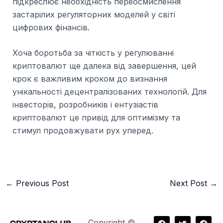
підкреслює необхідність переосмислення
застарілих регуляторних моделей у світі
цифрових фінансів.
Хоча боротьба за чіткість у регулюванні
криптовалют ще далека від завершення, цей
крок є важливим кроком до визнання
унікальності децентралізованих технологій. Для
інвесторів, розробників і ентузіастів
криптовалют це привід для оптимізму та
стимул продовжувати рух уперед.
←
Previous Post
Next Post
→
F
T
F
Copyright ©