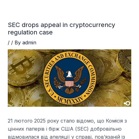
Skip
Post
to
navigation
content
SEC drops appeal in cryptocurrency
regulation case
/
/ By
admin
21 лютого 2025 року стало відомо, що Комісія з
цінних паперів і бірж США (SEC) добровільно
відмовилася від апеляції у справі, пов’язаній із