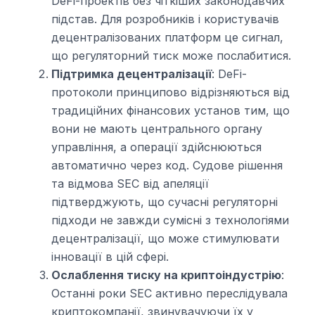
DeFi-проектів без чіткіших законодавчих
підстав. Для розробників і користувачів
децентралізованих платформ це сигнал,
що регуляторний тиск може послабитися.
Підтримка децентралізації
: DeFi-
протоколи принципово відрізняються від
традиційних фінансових установ тим, що
вони не мають центрального органу
управління, а операції здійснюються
автоматично через код. Судове рішення
та відмова SEC від апеляції
підтверджують, що сучасні регуляторні
підходи не завжди сумісні з технологіями
децентралізації, що може стимулювати
інновації в цій сфері.
Ослаблення тиску на криптоіндустрію
:
Останні роки SEC активно переслідувала
криптокомпанії, звинувачуючи їх у