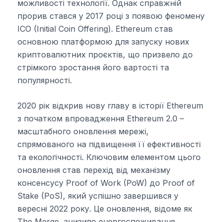
можливості технології. Однак справжній
прорив стався у 2017 році з появою феномену
ICO (Initial Coin Offering). Ethereum став
основною платформою для запуску нових
криптовалютних проєктів, що призвело до
стрімкого зростання його вартості та
популярності.
2020 рік відкрив нову главу в історії Ethereum
з початком впровадження Ethereum 2.0 –
масштабного оновлення мережі,
спрямованого на підвищення її ефективності
та екологічності. Ключовим елементом цього
оновлення став перехід від механізму
консенсусу Proof of Work (PoW) до Proof of
Stake (PoS), який успішно завершився у
вересні 2022 року. Це оновлення, відоме як
The Merge, знизило енергоспоживання