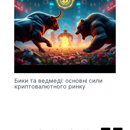
Бики та ведмеді: основні сили
криптовалютного ринку
F
I
T