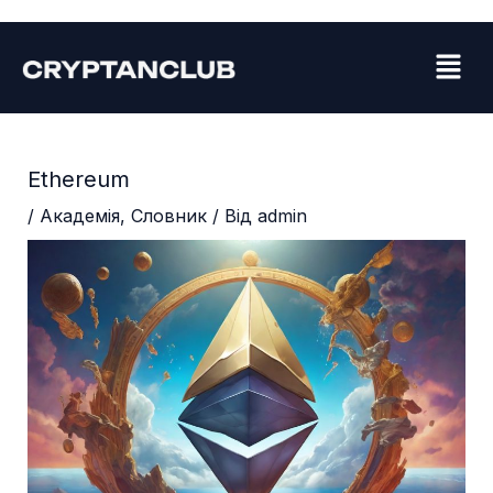
Перейти
Навігація
до
по
Menu
вмісту
запису
Ethereum
/
Академія
,
Словник
/ Від
admin