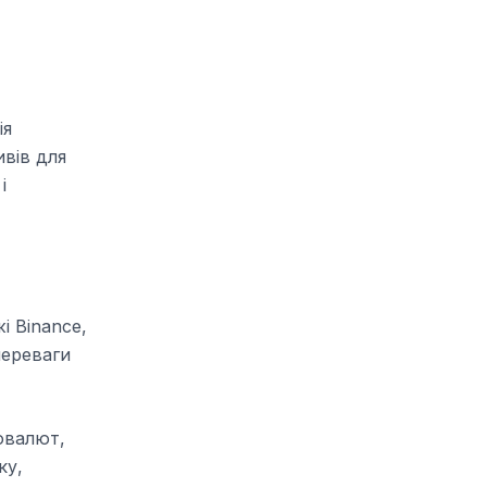
ія
ивів для
і
і Binance,
переваги
овалют,
ку,