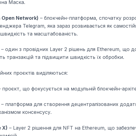
она Маска.
 Open Network)
– блокчейн-платформа, спочатку розр
нджера Telegram, яка зараз розвивається як самостій
 швидкість та масштабованість.
– один з провідних Layer 2 рішень для Ethereum, що д
ть транзакцій та підвищити швидкість їх обробки.
йних проєктів виділяються:
 проєкт, що фокусується на модульній блокчейн-архіте
– платформа для створення децентралізованих додатк
ханізмом консенсусу.
 X)
– Layer 2 рішення для NFT на Ethereum, що забезпе
комісій.