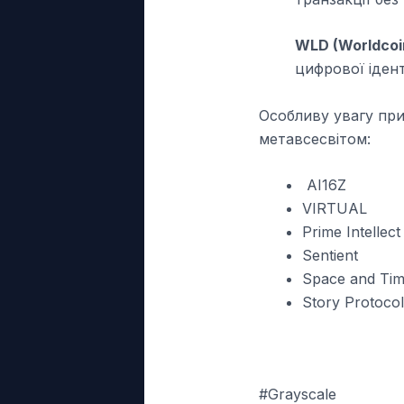
WLD (Worldcoi
цифрової ідент
Особливу увагу при
метавсесвітом:
AI16Z
VIRTUAL
Prime Intellect
Sentient
Space and Ti
Story Protocol
#Grayscale