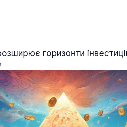
розширює горизонти інвестиці
n