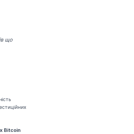
ів що
ність
вестиційних
 Bitcoin