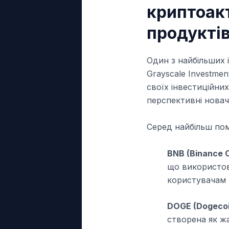
криптоакт
продукті
Один з найбільших 
Grayscale Investme
своїх інвестиційних
перспективні новач
Серед найбільш пом
BNB (Binance C
що використову
користувачам 
DOGE (Dogecoi
створена як ж