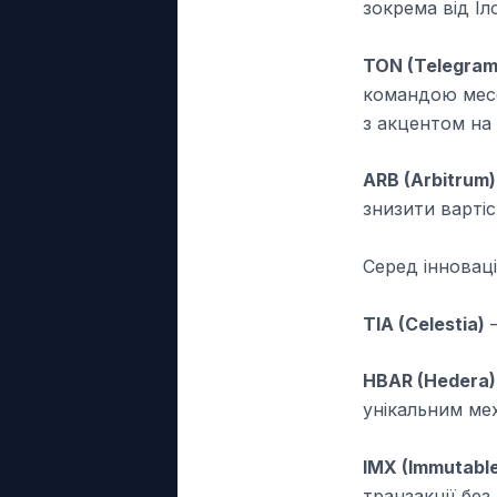
зокрема від Іл
TON (Telegram
командою месе
з акцентом на
ARB (Arbitrum)
знизити вартіс
Серед інноваці
TIA (Celestia)
–
HBAR (Hedera)
унікальним ме
IMX (Immutable
транзакції без 