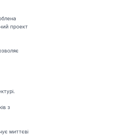
облена
ний проект
озволяє
ктурі.
ів з
чує миттєві