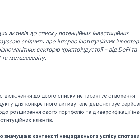
их активів до списку потенційних інвестиційних
ayscale свідчить про інтерес інституційних інвестор
ізноманітних секторів криптоіндустрії – від DeFi та
 та метавсесвіту.
о включення до цього списку не гарантує створення
дукту для конкретного активу, але демонструє серйоз
щодо розширення свого портфоліо та диверсифікації ін
ституційних клієнтів.
о значуща в контексті нещодавнього успіху спотових