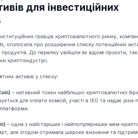
ивів для інвестиційних
в
інституційних гравців криптовалютного ринку, компан
nts, оголосила про розширення списку потенційних акт
 продуктів. До переліку увійшли як відомі проєкти, так 
ки криптоіндустрії.
ітних активів у списку:
oin)
– нативний токен найбільшої криптовалютної бірж
ється для оплати комісій, участі в IEO та надає різні 
платформи.
n)
– одна з найстаріших і найпопулярніших мем-крипт
арт, але згодом отримала широке визнання та підтрим