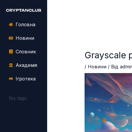
Перейти
Навігація
до
по
вмісту
запису
Головна
Новини
Словник
Grayscale 
Академія
/
Новини
/ Від
admi
Ігротека
No tags.