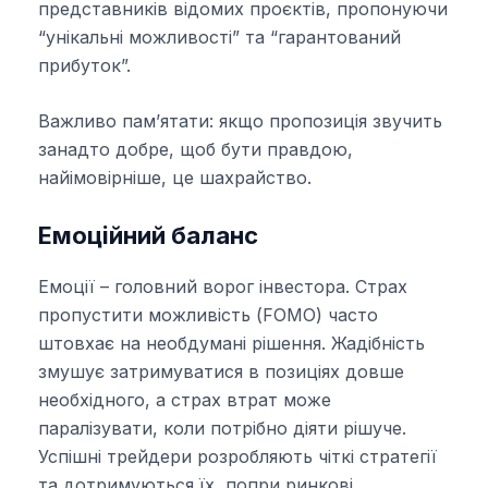
представників відомих проєктів, пропонуючи
“унікальні можливості” та “гарантований
прибуток”.
Важливо пам’ятати: якщо пропозиція звучить
занадто добре, щоб бути правдою,
найімовірніше, це шахрайство.
Емоційний баланс
Емоції – головний ворог інвестора. Страх
пропустити можливість (FOMO) часто
штовхає на необдумані рішення. Жадібність
змушує затримуватися в позиціях довше
необхідного, а страх втрат може
паралізувати, коли потрібно діяти рішуче.
Успішні трейдери розробляють чіткі стратегії
та дотримуються їх, попри ринкові