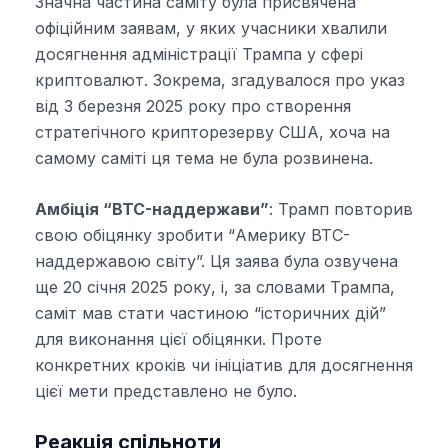
Значна частина саміту була присвячена
офіційним заявам, у яких учасники хвалили
досягнення адміністрації Трампа у сфері
криптовалют. Зокрема, згадувалося про указ
від 3 березня 2025 року про створення
стратегічного крипторезерву США, хоча на
самому саміті ця тема не була розвинена.
Амбіція “BTC-наддержави”
: Трамп повторив
свою обіцянку зробити “Америку BTC-
наддержавою світу”. Ця заява була озвучена
ще 20 січня 2025 року, і, за словами Трампа,
саміт мав стати частиною “історичних дій”
для виконання цієї обіцянки. Проте
конкретних кроків чи ініціатив для досягнення
цієї мети представлено не було.
Реакція спільноти