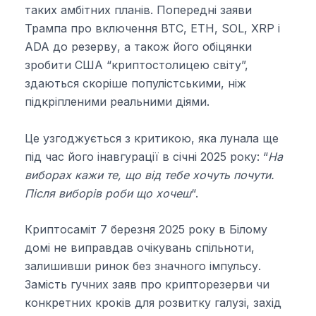
таких амбітних планів. Попередні заяви
Трампа про включення BTC, ETH, SOL, XRP і
ADA до резерву, а також його обіцянки
зробити США “криптостолицею світу”,
здаються скоріше популістськими, ніж
підкріпленими реальними діями.
Це узгоджується з критикою, яка лунала ще
під час його інавгурації в січні 2025 року: “
На
виборах кажи те, що від тебе хочуть почути.
Після виборів роби що хочеш
“.
Криптосаміт 7 березня 2025 року в Білому
домі не виправдав очікувань спільноти,
залишивши ринок без значного імпульсу.
Замість гучних заяв про крипторезерви чи
конкретних кроків для розвитку галузі, захід