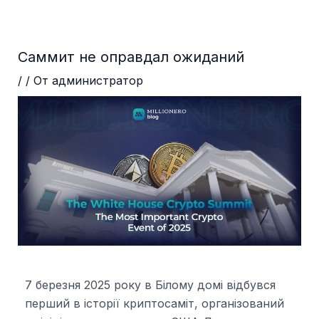
Перейти
Навигация
до
по
вмісту
записям
Саммит не оправдал ожиданий
/
/ От
администратор
7 березня 2025 року в Білому домі відбувся
перший в історії криптосаміт, організований