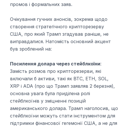
промов і формальних заяв.
Очікування гучних анонсів, зокрема щодо
створення стратегічного крипторезерву
США, про який Трамп згадував раніше, не
виправдалися. Натомість основний акцент
був зроблений на:
Посилення долара через стейблкоїни
:
Замість розмов про крипторезерви, які
включали б активи, такі як BTC, ETH, SOL,
XRP і ADA (про що Трамп заявляв 2 березня),
основна увага була приділена ролі
стейблкоїнів у зміцненні позицій
американського долара. Трамп наголосив, що
стейблкоїни можуть стати інструментом для
підтримки фінансової гегемонії США, а не для