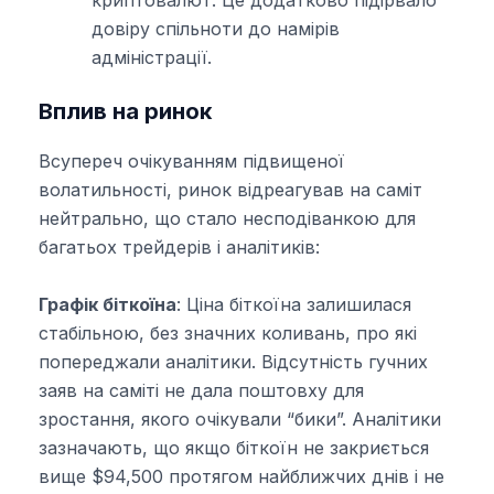
криптовалют. Це додатково підірвало
довіру спільноти до намірів
адміністрації.
Вплив на ринок
Всупереч очікуванням підвищеної
волатильності, ринок відреагував на саміт
нейтрально, що стало несподіванкою для
багатьох трейдерів і аналітиків:
Графік біткоїна
: Ціна біткоїна залишилася
стабільною, без значних коливань, про які
попереджали аналітики. Відсутність гучних
заяв на саміті не дала поштовху для
зростання, якого очікували “бики”. Аналітики
зазначають, що якщо біткоїн не закриється
вище $94,500 протягом найближчих днів і не