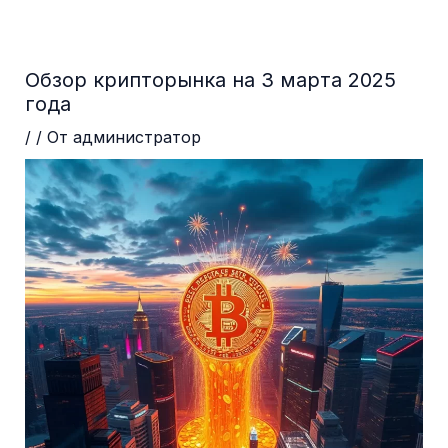
Перейти
Навигация
до
по
вмісту
записям
Обзор крипторынка на 3 марта 2025
года
/
/ От
администратор