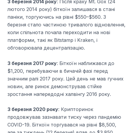
3 березня 2014 року
: Після краху Mt. Gox (24
лютого 2014 року) біткоїн залишався в стані
паніки, торгуючись на рівні $550–$560. 3
березня стало частиною тривалого відновлення,
коли спільнота почала переходити на нові
платформи, такі як Bitstamp і Kraken, і
обговорювала децентралізацію.
3 березня 2017 року
: Біткоїн наближався до
$1,200, перебуваючи в бичачій фазі перед
значним ралі 2017 року. Цей день не мав гучних
новин, але ринок демонстрував стійке
зростання напередодні халвінгу 2016 року.
3 березня 2020 року
: Крипторинок
продовжував зазнавати тиску через пандемію
COVID-19. Біткоїн торгувався на рівні $8,500,
але за тиждень (12 березня) впав до $3,850