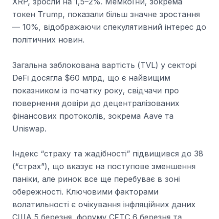
XRP, зросли на 1,5–2%. Мемкоїни, зокрема
токен Trump, показали більш значне зростання
— 10%, відображаючи спекулятивний інтерес до
політичних новин.
Загальна заблокована вартість (TVL) у секторі
DeFi досягла $60 млрд, що є найвищим
показником із початку року, свідчачи про
повернення довіри до децентралізованих
фінансових протоколів, зокрема Aave та
Uniswap.
Індекс “страху та жадібності” підвищився до 38
(“страх”), що вказує на поступове зменшення
паніки, але ринок все ще перебуває в зоні
обережності. Ключовими факторами
волатильності є очікування інфляційних даних
США 5 березня, форуму CFTC 6 березня та