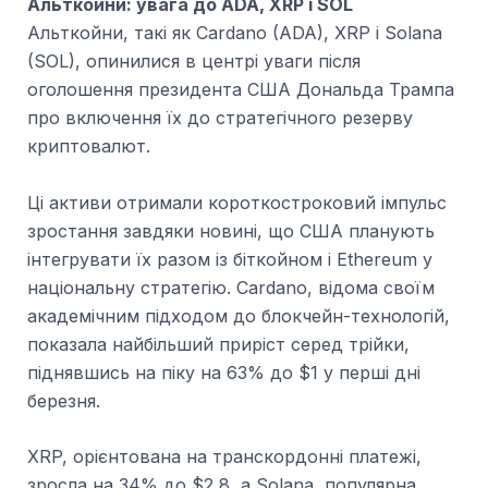
Альткойни: увага до ADA, XRP і SOL
Альткойни, такі як Cardano (ADA), XRP і Solana
(SOL), опинилися в центрі уваги після
оголошення президента США Дональда Трампа
про включення їх до стратегічного резерву
криптовалют.
Ці активи отримали короткостроковий імпульс
зростання завдяки новині, що США планують
інтегрувати їх разом із біткойном і Ethereum у
національну стратегію. Cardano, відома своїм
академічним підходом до блокчейн-технологій,
показала найбільший приріст серед трійки,
піднявшись на піку на 63% до $1 у перші дні
березня.
XRP, орієнтована на транскордонні платежі,
зросла на 34% до $2,8, а Solana, популярна