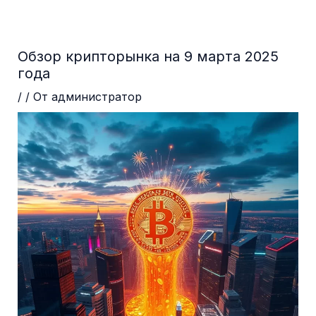
Перейти
Навигация
до
по
вмісту
записям
Обзор крипторынка на 9 марта 2025
года
/
/ От
администратор