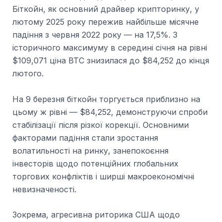
Біткойн, як основний драйвер крипторинку, у
лютому 2025 року пережив найбільше місячне
падіння з червня 2022 року — на 17,5%. З
історичного максимуму в середині січня на рівні
$109,071 ціна BTC знизилася до $84,252 до кінця
лютого.
На 9 березня біткойн торгується приблизно на
цьому ж рівні — $84,252, демонструючи спроби
стабілізації після різкої корекції. Основними
факторами падіння стали зростання
волатильності на ринку, занепокоєння
інвесторів щодо потенційних глобальних
торгових конфліктів і ширші макроекономічні
невизначеності.
Зокрема, агресивна риторика США щодо