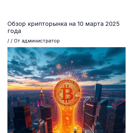
Перейти
Навигация
до
по
вмісту
записям
Обзор крипторынка на 10 марта 2025
года
/
/ От
администратор