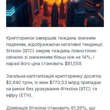
Крипторинок завершив тиждень значним
падінням, відображаючи негативні тенденції.
Біткоїн (BTC) закрив тиждень повнотілою
свічкою зі зниженням більш ніж на 14%, і
наразі його ціна становить $81,559.
Загальна капіталізація крипторинку досягла
$2,640 трлн, із яких $773,53 млрд припадає
на ринок без урахування біткоїна (BTC) та
ефіру (ETH).
Домінація біткоїна становить 61,26%, що