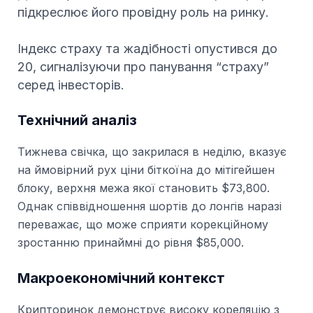
підкреслює його провідну роль на ринку.
Індекс страху та жадібності опустився до
20, сигналізуючи про панування “страху”
серед інвесторів.
Технічний аналіз
Тижнева свічка, що закрилася в неділю, вказує
на ймовірний рух ціни біткоїна до мітігейшен
блоку, верхня межа якої становить $73,800.
Однак співвідношення шортів до лонгів наразі
переважає, що може сприяти корекційному
зростанню принаймні до рівня $85,000.
Макроекономічний контекст
Крипторинок демонструє високу кореляцію з