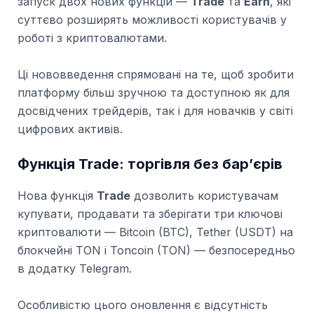
запуск двох нових функцій —
Trade
та
Earn
, які
суттєво розширять можливості користувачів у
роботі з криптовалютами.
Ці нововведення спрямовані на те, щоб зробити
платформу більш зручною та доступною як для
досвідчених трейдерів, так і для новачків у світі
цифрових активів.
Функція Trade: торгівля без бар’єрів
Нова функція
Trade
дозволить користувачам
купувати, продавати та зберігати три ключові
криптовалюти — Bitcoin (BTC), Tether (USDT) на
блокчейні TON і Toncoin (TON) — безпосередньо
в додатку Telegram.
Особливістю цього оновлення є відсутність