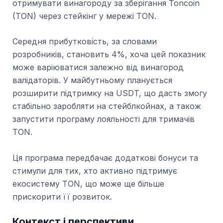
отримувати винагороду за зберігання Toncoin
(TON) через стейкінг у мережі TON.
Середня прибутковість, за словами
розробників, становить 4%, хоча цей показник
може варіюватися залежно від винагород
валідаторів. У майбутньому планується
розширити підтримку на USDT, що дасть змогу
стабільно заробляти на стейблкойнах, а також
запустити програму лояльності для тримачів
TON.
Ця програма передбачає додаткові бонуси та
стимули для тих, хто активно підтримує
екосистему TON, що може ще більше
прискорити її розвиток.
Контекст і перспективи