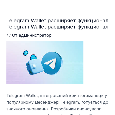
Перейти
Навигация
до
по
вмісту
записям
Telegram Wallet расширяет функционал
Telegram Wallet расширяет функционал
/
/ От
администратор
Telegram Wallet, інтегрований криптогаманець у
популярному месенджері Telegram, готується до
значного оновлення. Розробники анонсували