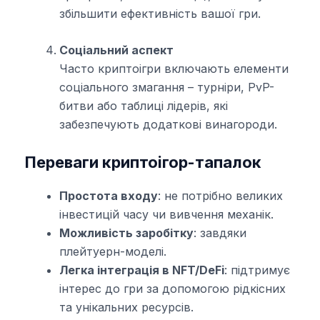
збільшити ефективність вашої гри.
Соціальний аспект
Часто криптоігри включають елементи
соціального змагання – турніри, PvP-
битви або таблиці лідерів, які
забезпечують додаткові винагороди.
Переваги криптоігор-тапалок
Простота входу
: не потрібно великих
інвестицій часу чи вивчення механік.
Можливість заробітку
: завдяки
плейтуерн-моделі.
Легка інтеграція в NFT/DeFi
: підтримує
інтерес до гри за допомогою рідкісних
та унікальних ресурсів.