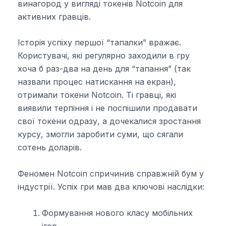
винагород у вигляді токенів Notcoin для
активних гравців.
Історія успіху першої “тапалки” вражає.
Користувачі, які регулярно заходили в гру
хоча б раз-два на день для “тапання” (так
назвали процес натискання на екран),
отримали токени Notcoin. Ті гравці, які
виявили терпіння і не поспішили продавати
свої токени одразу, а дочекалися зростання
курсу, змогли заробити суми, що сягали
сотень доларів.
Феномен Notcoin спричинив справжній бум у
індустрії. Успіх гри мав два ключові наслідки:
Формування нового класу мобільних
ігор