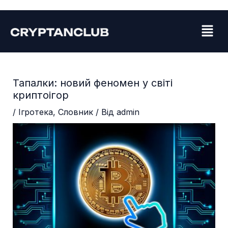
Перейти
Навігація
до
по
Menu
вмісту
запису
Тапалки: новий феномен у світі
криптоігор
/
Ігротека
,
Словник
/ Від
admin