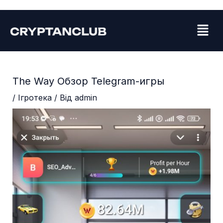
Перейти
Навігація
до
по
Menu
вмісту
запису
The Way Обзор Telegram-игры
/
Ігротека
/ Від
admin