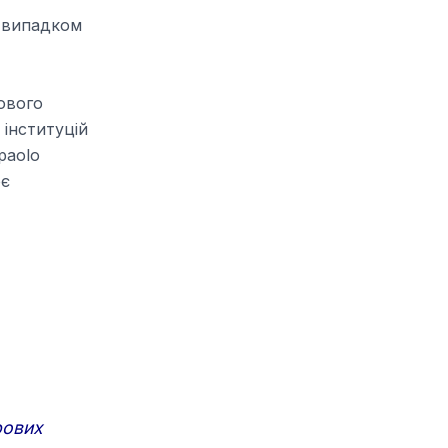
м випадком
ового
 інституцій
paolo
оє
рових