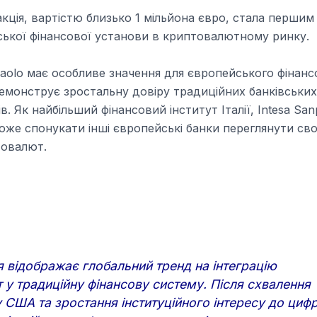
акція, вартістю близько 1 мільйона євро, стала перши
ійської фінансової установи в криптовалютному ринку.
paolo має особливе значення для європейського фінанс
демонструє зростальну довіру традиційних банківських
. Як найбільший фінансовий інститут Італії, Intesa San
же спонукати інші європейські банки переглянути св
товалют.
я відображає глобальний тренд на інтеграцію
 у традиційну фінансову систему. Після схвалення
у США та зростання інституційного інтересу до циф