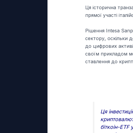
Ця історична транз
прямої участі італ
Рішення Intesa San
сектору, оскільки 
до цифрових активів
своїм прикладом мо
ставлення до крип
Ця інвестиці
криптовалют
біткоін-ETF 