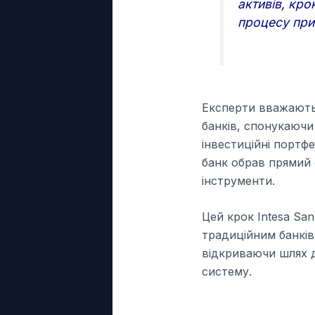
активів, кр
процесу при
Експерти вважають,
банків, спонукаючи
інвестиційні портфе
банк обрав прямий с
інструменти.
Цей крок Intesa Sa
традиційним банкі
відкриваючи шлях д
систему.