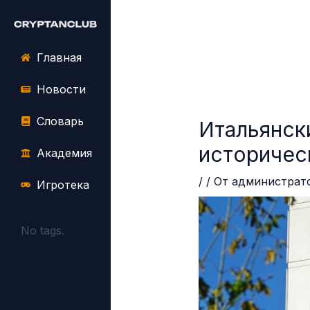
Перейти
Навигация
до
по
вмісту
записям
Главная
Новости
Словарь
Итальянск
историчес
Академия
/
/ От
администрат
Игротека
No tags.