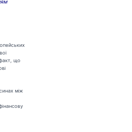
ням
ропейських
вої
 факт, що
ові
синах між
фінансову