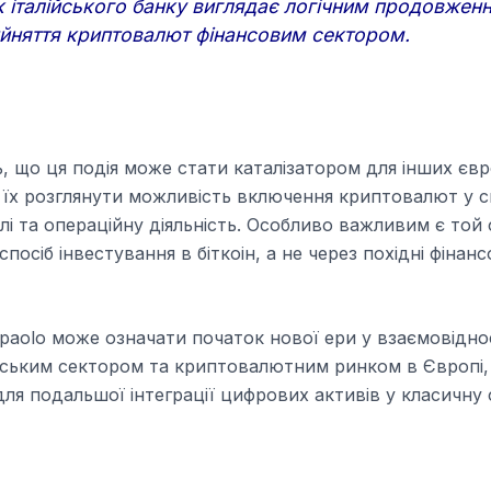
ок італійського банку виглядає логічним продовжен
йняття криптовалют фінансовим сектором.
 що ця подія може стати каталізатором для інших єв
 їх розглянути можливість включення криптовалют у с
лі та операційну діяльність. Особливо важливим є той
посіб інвестування в біткоін, а не через похідні фінанс
npaolo може означати початок нової ери у взаємовідно
вським сектором та криптовалютним ринком в Європі,
ля подальшої інтеграції цифрових активів у класичну 