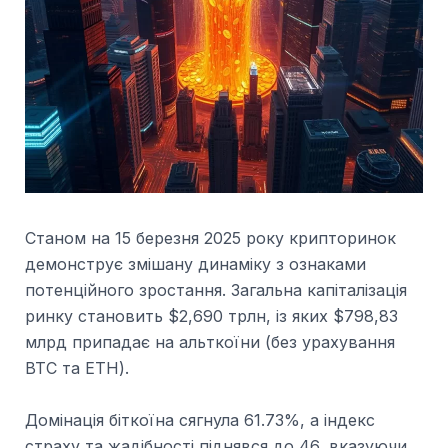
Станом на 15 березня 2025 року крипторинок
демонструє змішану динаміку з ознаками
потенційного зростання. Загальна капіталізація
ринку становить $2,690 трлн, із яких $798,83
млрд припадає на альткоїни (без урахування
BTC та ETH).
Домінація біткоїна сягнула 61.73%, а індекс
страху та жадібності піднявся до 46, вказуючи