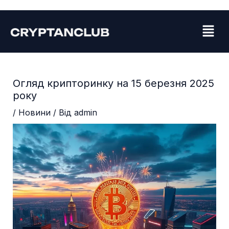
Перейти
Навігація
до
по
Menu
вмісту
запису
Огляд крипторинку на 15 березня 2025
року
/
Новини
/ Від
admin