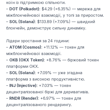
коїн із підтримкою спільноти.
–
DOT (Polkadot)
: $4.29 (+6.35%) — мережа для
міжблокчейнової взаємодії, у топі за приростом.
–
SOL (Solana)
: $133.89 (+7.09%) — швидкий
блокчейн, демонструє сильну динаміку.
Лідери зростання за 24 години:
–
ATOM (Cosmos)
: +11.12% — токен для
міжблокчейнової взаємодії.
–
OKB (OKX Token)
: +8.76% — біржовий токен
платформи OKX.
–
SOL (Solana)
: +7.09% — уже згадана
платформа з високою продуктивністю.
–
INJ (Injective)
: +7.03% — токен
децентралізованої біржі для деривативів.
–
RNDR (Render)
: +6.97% — токен для
децентралізованого рендерингу.