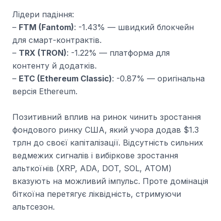
Лідери падіння:
–
FTM (Fantom)
: -1.43% — швидкий блокчейн
для смарт-контрактів.
–
TRX (TRON)
: -1.22% — платформа для
контенту й додатків.
–
ETC (Ethereum Classic)
: -0.87% — оригінальна
версія Ethereum.
Позитивний вплив на ринок чинить зростання
фондового ринку США, який учора додав $1.3
трлн до своєї капіталізації. Відсутність сильних
ведмежих сигналів і вибіркове зростання
альткоїнів (XRP, ADA, DOT, SOL, ATOM)
вказують на можливий імпульс. Проте домінація
біткоїна перетягує ліквідність, стримуючи
альтсезон.